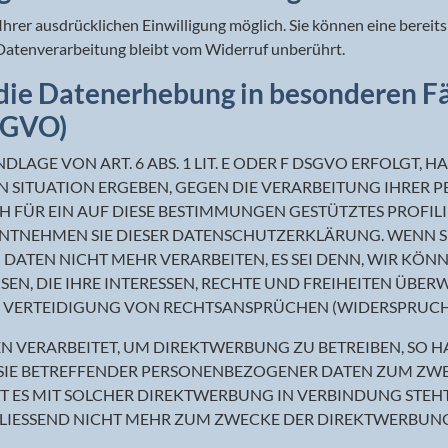
rer ausdrücklichen Einwilligung möglich. Sie können eine bereits e
Datenverarbeitung bleibt vom Widerruf unberührt.
die Datenerhebung in besonderen Fä
SGVO)
GE VON ART. 6 ABS. 1 LIT. E ODER F DSGVO ERFOLGT, HAB
EN SITUATION ERGEBEN, GEGEN DIE VERARBEITUNG IHRE
H FÜR EIN AUF DIESE BESTIMMUNGEN GESTÜTZTES PROFIL
ENTNEHMEN SIE DIESER DATENSCHUTZERKLÄRUNG. WENN S
DATEN NICHT MEHR VERARBEITEN, ES SEI DENN, WIR K
N, DIE IHRE INTERESSEN, RECHTE UND FREIHEITEN ÜBER
ERTEIDIGUNG VON RECHTSANSPRÜCHEN (WIDERSPRUCH NA
VERARBEITET, UM DIREKTWERBUNG ZU BETREIBEN, SO HAB
SIE BETREFFENDER PERSONENBEZOGENER DATEN ZUM ZW
EIT ES MIT SOLCHER DIREKTWERBUNG IN VERBINDUNG STE
LIESSEND NICHT MEHR ZUM ZWECKE DER DIREKTWERBUNG